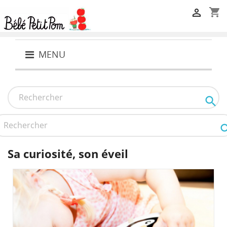
shopping_cart

MENU

Sa curiosité, son éveil