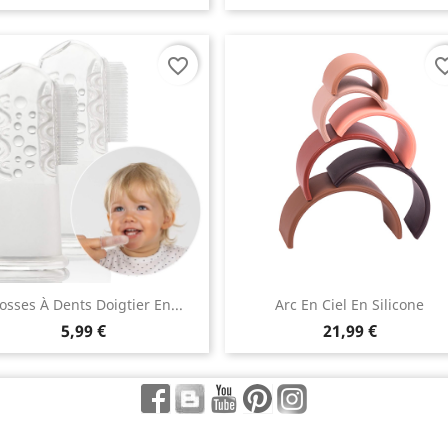
favorite_border
favorite_
osses À Dents Doigtier En...
Arc En Ciel En Silicone
5,99 €
21,99 €
Facebook
Rss
YouTube
Pinterest
Instagram