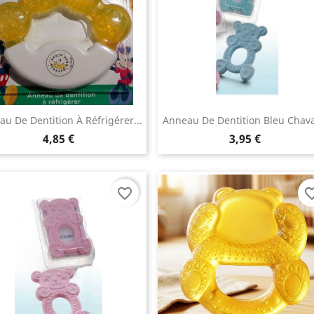
u De Dentition À Réfrigérer...
Anneau De Dentition Bleu Chava
4,85 €
3,95 €
favorite_border
favorite_