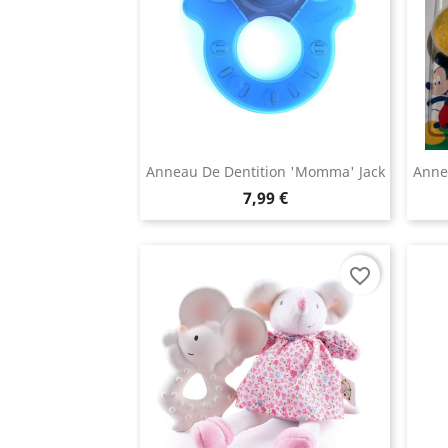
Anneau De Dentition 'Momma' Jack
Annea
7,99 €
favorite_border