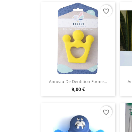
favorite_border
Anneau De Dentition Forme...
An
9,00 €
favorite_border