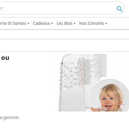

rité Et Sorties
Cadeaux
Les Bios
Nos Conseils
 ou
la gencive.