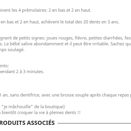
uivent les 4 prémolaires
: 2 en bas et 2 en haut.
en bas et 2 en haut, achèvent le total des 20 dents en 3 ans.
ent de petits signes: joues rouges, fièvre, petites diarrhées, fes
es. Le bébé salive abondamment et il peut être irritable. Sachez q
mps soulagé.
ents:
pendant 2 à 3 minutes.
 an, sans dentifrice, avec une brosse souple après chaque repas
e "je mâchouille" de la boutique)
 bientôt croquer la vie à pleines dents !!
RODUITS ASSOCIÉS