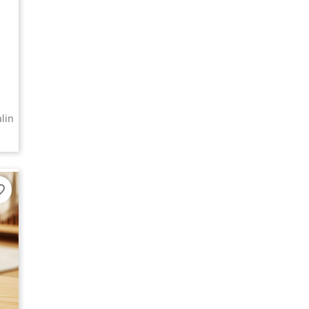
lin
border