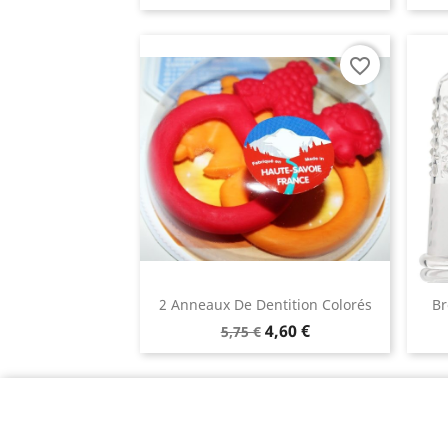
favorite_border
2 Anneaux De Dentition Colorés
Br
4,60 €
5,75 €