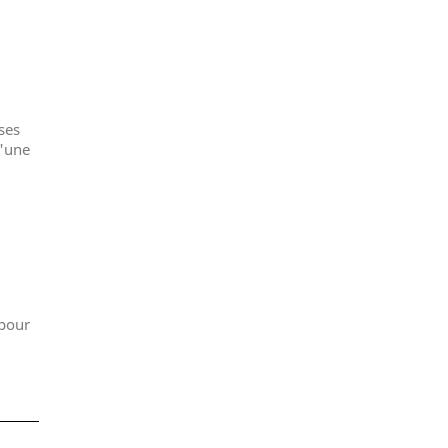
ses
u'une
 pour