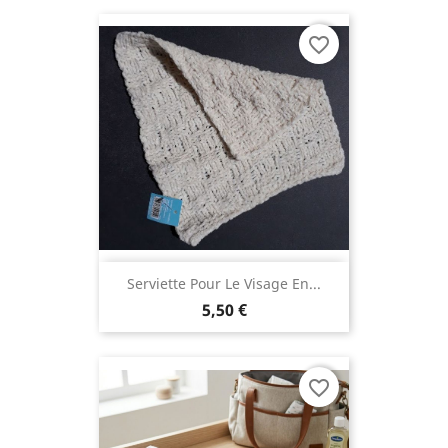
favorite_border
Serviette Pour Le Visage En...
5,50 €
favorite_border