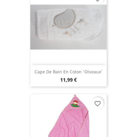
Cape De Bain En Coton 'Oiseaux'
11,99 €
favorite_border