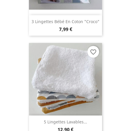
3 Lingettes Bébé En Coton "Croco"
7,99 €
favorite_border
5 Lingettes Lavables...
12,90 €