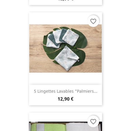
favorite_border
5 Lingettes Lavables "Palmiers...
12,90 €
favorite_border