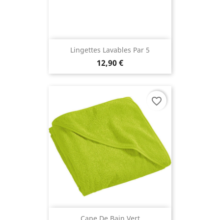
Lingettes Lavables Par 5
12,90 €
favorite_border
Cape De Bain Vert