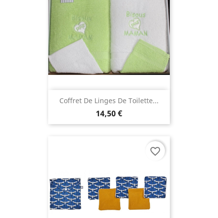
Coffret De Linges De Toilette...
14,50 €
favorite_border