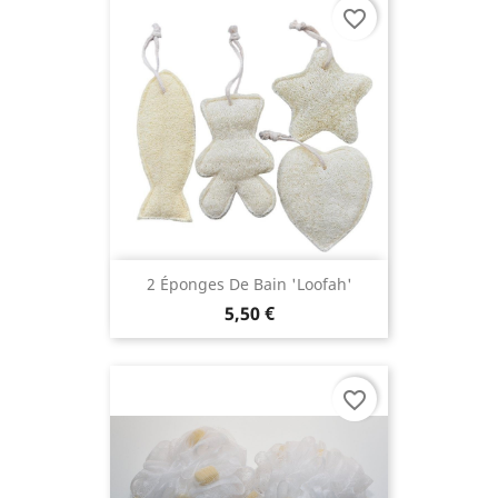
favorite_border
2 Éponges De Bain 'Loofah'
5,50 €
favorite_border