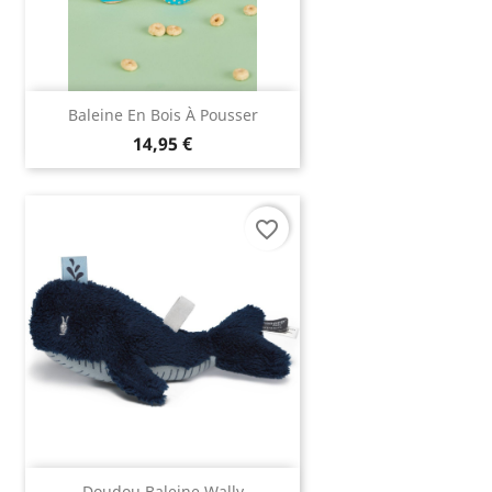
Baleine En Bois À Pousser
14,95 €
favorite_border
Doudou Baleine Wally