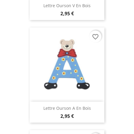
Lettre Ourson V En Bois
2,95 €
favorite_border
Lettre Ourson A En Bois
2,95 €
(2 avis