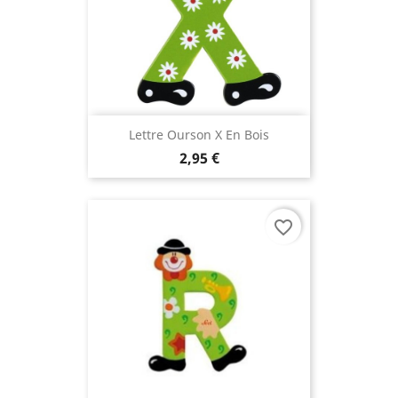
(3 avis
Lettre Ourson X En Bois
2,95 €
favorite_border