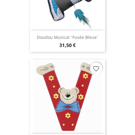
Doudou Musical 'Fusée Bleue'
31,50 €
favorite_border