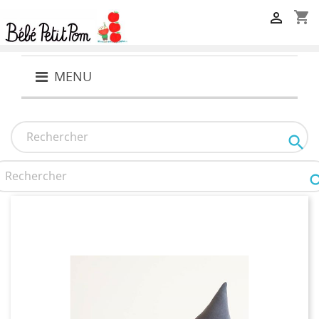
shopping_cart

MENU
