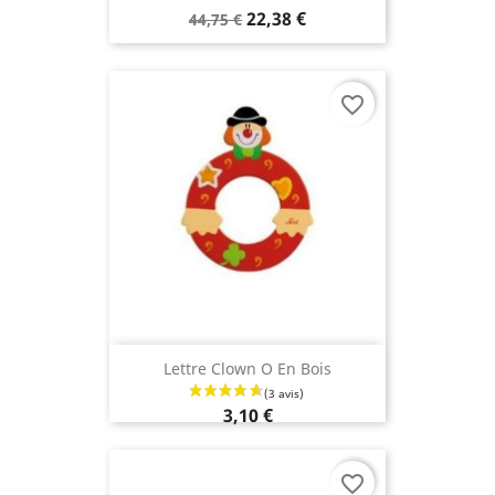
22,38 €
44,75 €
favorite_border
Lettre Clown O En Bois
3,10 €
favorite_border