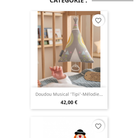
CATÉGORIE :
favorite_border
Doudou Musical 'Tipi'-Mélodie...
42,00 €
favorite_border