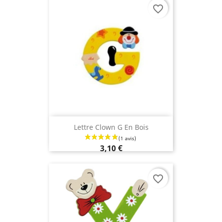
favorite_border
Lettre Clown G En Bois
3,10 €
favorite_border