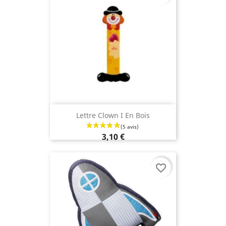
Lettre Clown I En Bois
3,10 €
favorite_border