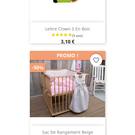
Lettre Clown S En Bois
3,10 €
PROMO !
favorite_border
-50%
Sac De Rangement Beige