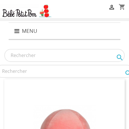
shopping_cart

MENU
