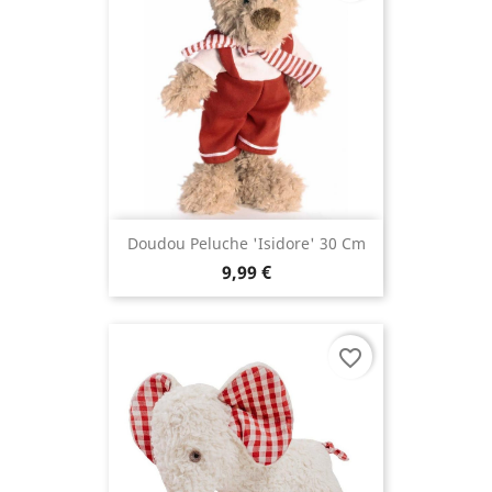
Doudou Peluche 'Isidore' 30 Cm
9,99 €
favorite_border