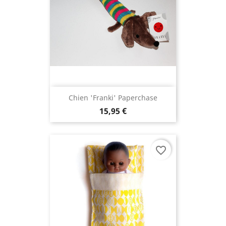
Chien 'Franki' Paperchase
15,95 €
favorite_border