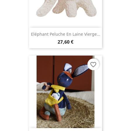
Eléphant Peluche En Laine Vierge...
27,60 €
favorite_border