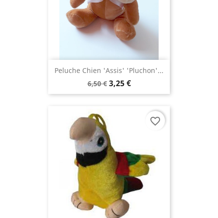
Peluche Chien 'assis' 'Pluchon'...
3,25 €
6,50 €
favorite_border