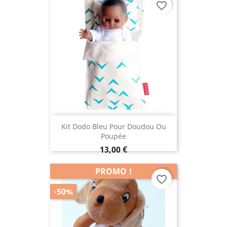
favorite_border
Kit Dodo Bleu Pour Doudou Ou
Poupée
13,00 €
PROMO !
favorite_border
-50%