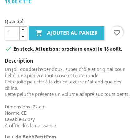
15,00 €
TTC
Quantité

favorite_border
AJOUTER AU PANIER

En stock. Attention: prochain envoi le 18 août.
Description
Un joli doudou hyper doux, super drôle et original pour
bébé; une pieuvre toute rose et toute ronde.
Cette jolie peluche à la douce texture n'attend que des
câlins.
Cette peluche présente un volume adapté aux touts petits.
Dimensions: 22 cm
Norme CE.
Lavable-Gipsy
A offrir dès la naissance.
Le + de BébéPetitPom
: