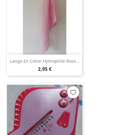
Lange En Coton Hydrophile Rose...
2,95 €
favorite_border