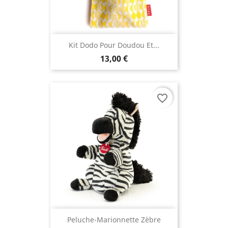
Kit Dodo Pour Doudou Et...
13,00 €
favorite_border
Peluche-Marionnette Zèbre