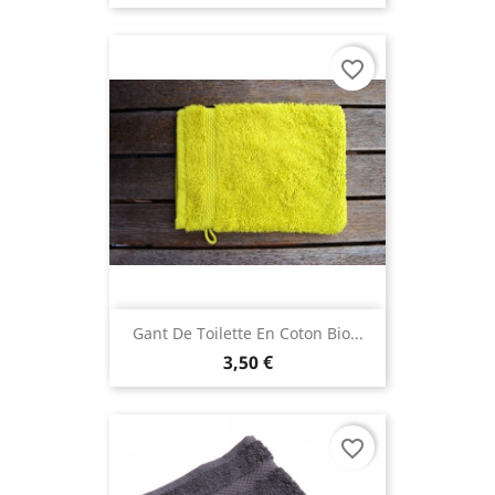
favorite_border
Gant De Toilette En Coton Bio...
3,50 €
favorite_border