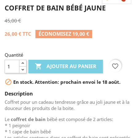
COFFRET DE BAIN BÉBÉ JAUNE
45,00 €
26,00 €
TTC
ÉCONOMISEZ 19,00 €
Quantité

favorite_border
AJOUTER AU PANIER

En stock. Attention: prochain envoi le 18 août.
Description
Coffret pour un cadeau tendresse grâce au joli jaune et à la
douceur des produits de la boite.
Le
coffret de bain
bébé est composé de 2 articles:
* 1 peignoir
* 1 cape de bain bébé
Les articles contenus dans ce coffret de bain sont présentés