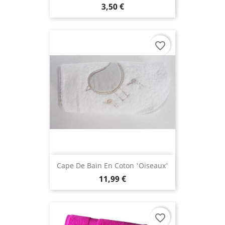
3,50 €
favorite_border
Cape De Bain En Coton 'Oiseaux'
11,99 €
favorite_border