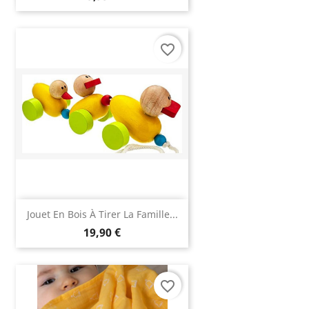
favorite_border
Jouet En Bois À Tirer La Famille...
19,90 €
favorite_border