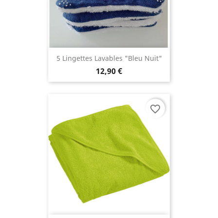
5 Lingettes Lavables "Bleu Nuit"
12,90 €
favorite_border