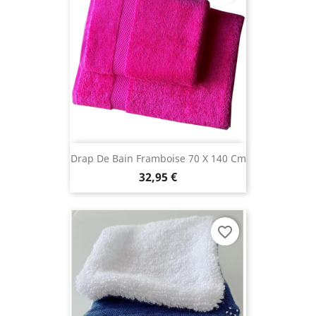
Drap De Bain Framboise 70 X 140 Cm
32,95 €
favorite_border