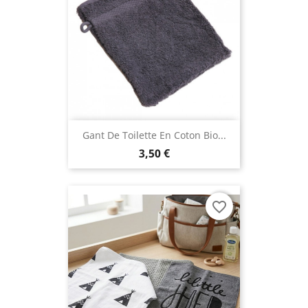
Gant De Toilette En Coton Bio...
3,50 €
favorite_border