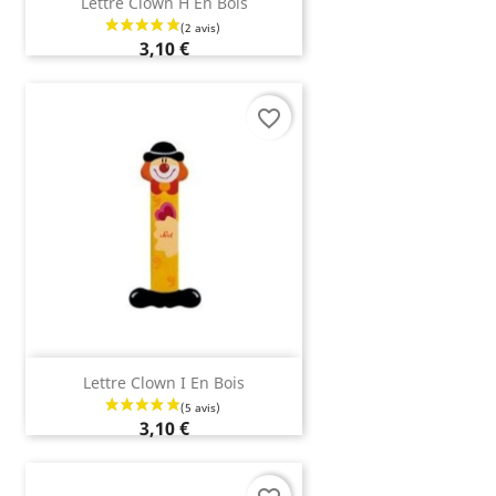
Lettre Clown H En Bois
3,10 €
favorite_border
Lettre Clown I En Bois
(2 avis)
3,10 €