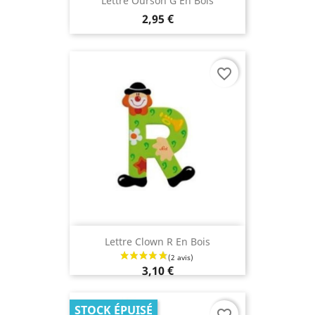
Lettre Ourson G En Bois
2,95 €
(2 avis)
favorite_border
Lettre Clown R En Bois
3,10 €
STOCK ÉPUISÉ
favorite_border