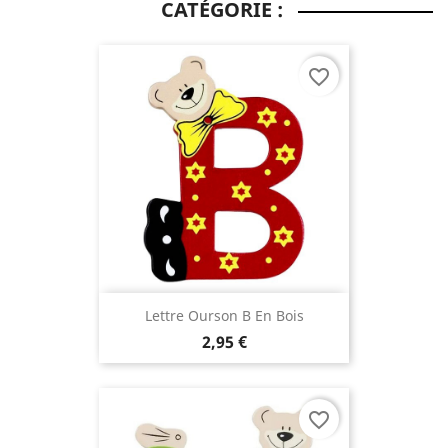
CATÉGORIE :
favorite_border
(6 avis)
Lettre Ourson B En Bois
2,95 €
favorite_border