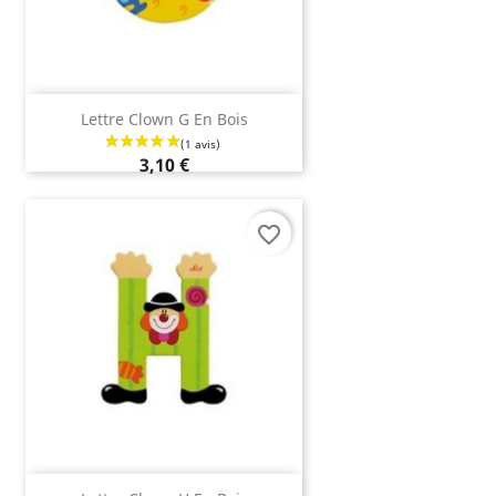
Lettre Clown G En Bois
3,10 €
favorite_border
(6 avis)