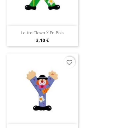
(2 avis)
Lettre Clown X En Bois
3,10 €
favorite_border