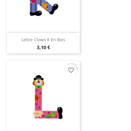
(1 avis)
Lettre Clown K En Bois
3,10 €
favorite_border