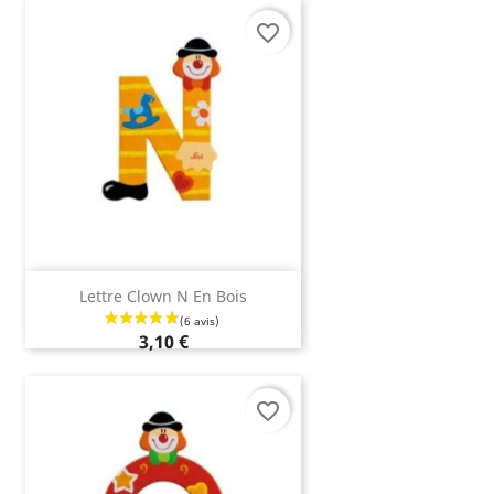
favorite_border
Lettre Clown N En Bois
(7 avis)
3,10 €
favorite_border