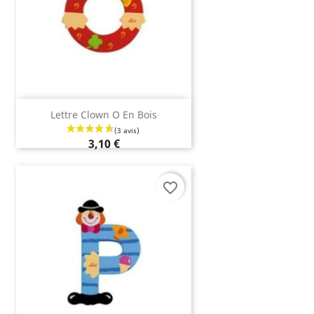
Lettre Clown O En Bois
3,10 €
favorite_border
(1 avis)