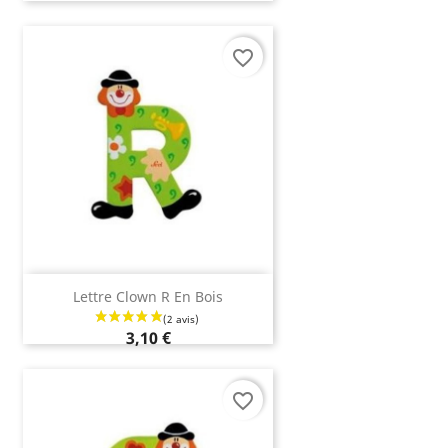
favorite_border
(2 avis)
Lettre Clown R En Bois
3,10 €
favorite_border