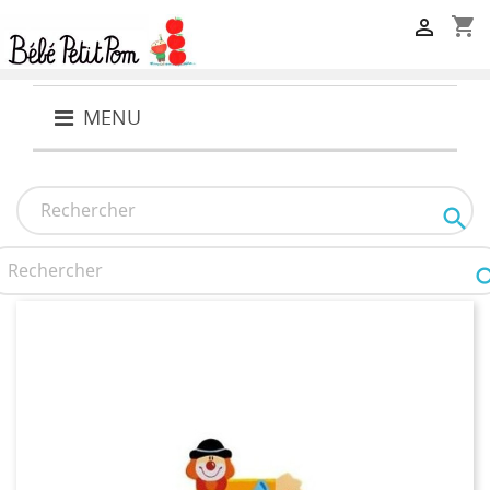
shopping_cart

MENU
