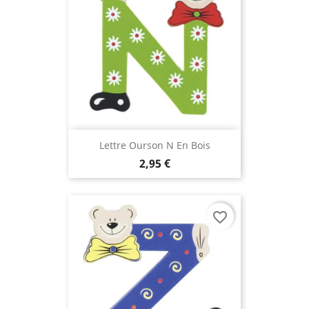
Lettre Ourson N En Bois
2,95 €
favorite_border
(3 avis)