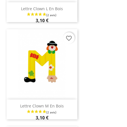
Lettre Clown L En Bois
3,10 €
favorite_border
(3 avis)
Lettre Clown M En Bois
3,10 €