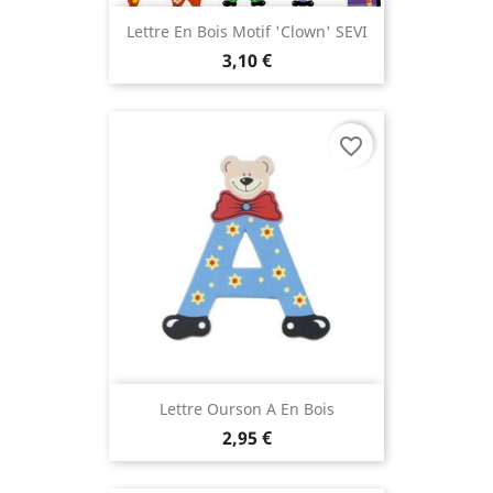
Lettre En Bois Motif 'clown' SEVI
3,10 €
favorite_border
Lettre Ourson A En Bois
2,95 €
(3 avis)