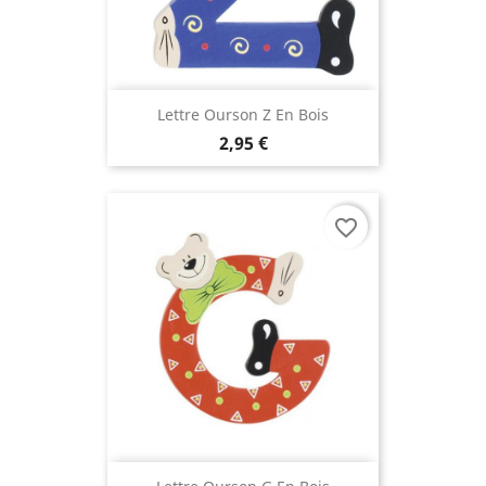
Lettre Ourson Z En Bois
2,95 €
favorite_border