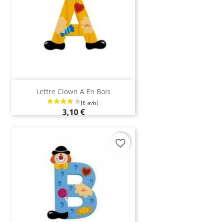
Lettre Clown A En Bois
3,10 €
favorite_border