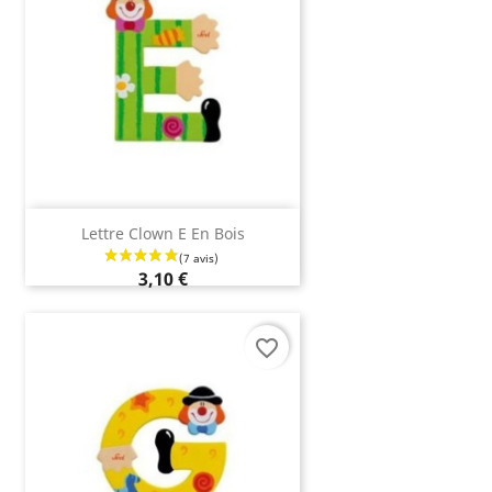
Lettre Clown E En Bois
3,10 €
favorite_border