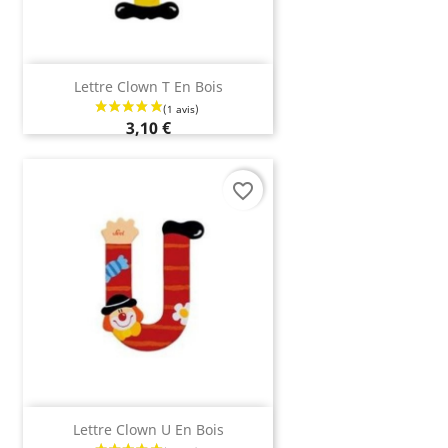
Lettre Clown T En Bois
3,10 €
favorite_border
(2 avis)
Lettre Clown U En Bois