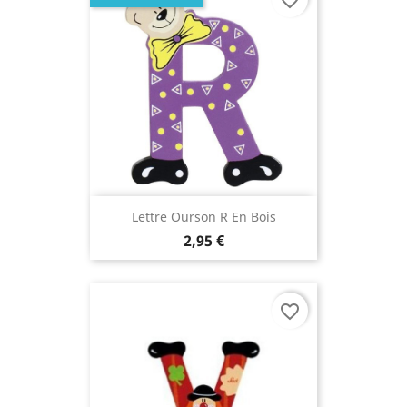
Lettre Ourson R En Bois
2,95 €
favorite_border