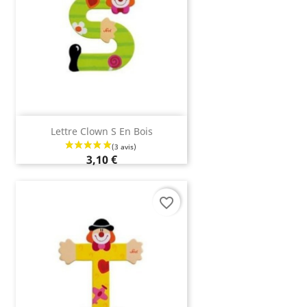
(5 avis)
Lettre Clown S En Bois
3,10 €
favorite_border