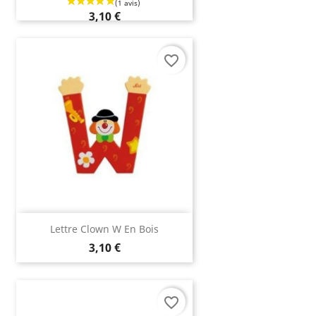
3,10 €
favorite_border
Lettre Clown W En Bois
3,10 €
favorite_border