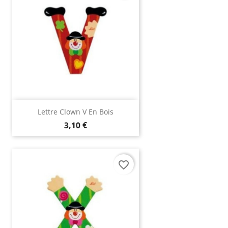
Lettre Clown V En Bois
3,10 €
favorite_border