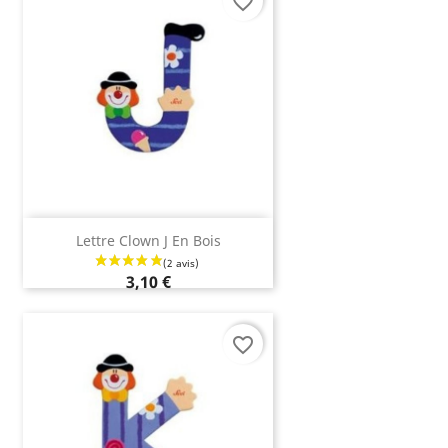
favorite_border
Lettre Clown J En Bois
3,10 €
favorite_border