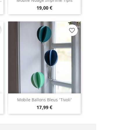

.
Mobile Nuage Imprimé Tipis
19,00 €
favorite_border
Aperçu rapide

Mobile Ballons Bleus 'Tivoli'
17,99 €