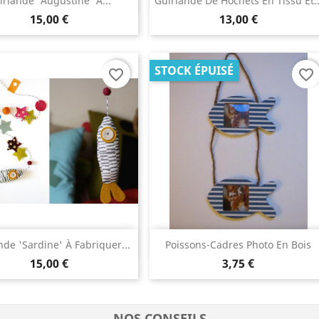


irlande 'Augustine' À...
Guirlande De Hochets En Tissu Et..
15,00 €
13,00 €
STOCK ÉPUISÉ
favorite_border
favorite_border
Aperçu rapide
Aperçu rapide


nde 'Sardine' À Fabriquer...
Poissons-Cadres Photo En Bois
15,00 €
3,75 €
NOS CONSEILS