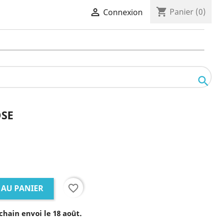
shopping_cart

Panier
(0)
Connexion

OSE
favorite_border
 AU PANIER
chain envoi le 18 août.