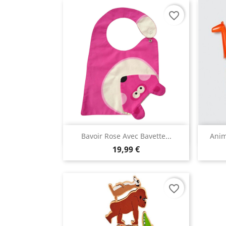
favorite_border
Aperçu rapide

Bavoir Rose Avec Bavette...
Anim
19,99 €
favorite_border