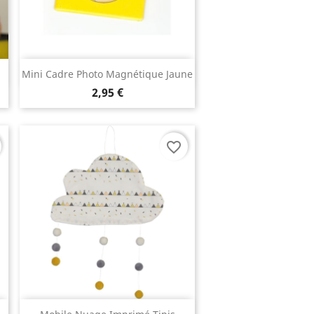
Aperçu rapide

Mini Cadre Photo Magnétique Jaune
2,95 €
favorite_border
Aperçu rapide