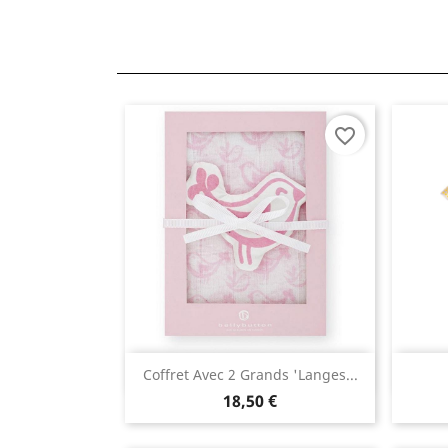
favorite_border
Aperçu rapide

Coffret Avec 2 Grands 'langes...
18,50 €