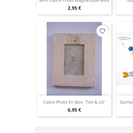

Mini Cadre Photo Magnétique Bleu
Gu
2,95 €
favorite_border
Aperçu rapide

Cadre Photo En Bois 'Ted & Lili'
Guirla
6,95 €