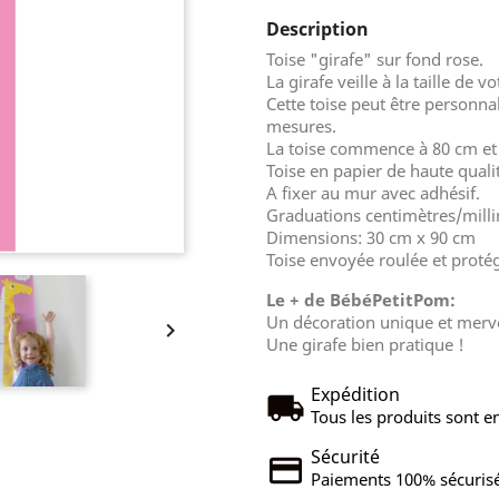
Description
Toise "girafe" sur fond rose.
La girafe veille à la taille de 
Cette toise peut être personna
mesures.
La toise commence à 80 cm et 
Toise en papier de haute qualit
A fixer au mur avec adhésif.
Graduations centimètres/milli
Dimensions: 30 cm x 90 cm
Toise envoyée roulée et proté
Le + de BébéPetitPom:
Un décoration unique et merve

Une girafe bien pratique !
Expédition
Tous les produits sont en
Sécurité
Paiements 100% sécurisé