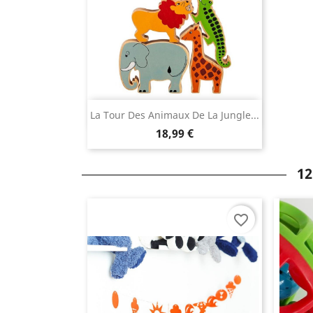
Aperçu rapide

La Tour Des Animaux De La Jungle...
18,99 €
12
favorite_border