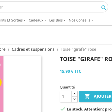

rité Et Sorties
Cadeaux
Les Bios
Nos Conseils
bre
Cadres et suspensions
Toise "girafe" rose
TOISE "GIRAFE" R
15,90 €
TTC
Quantité

AJOUTER

En stock. Attention: pro