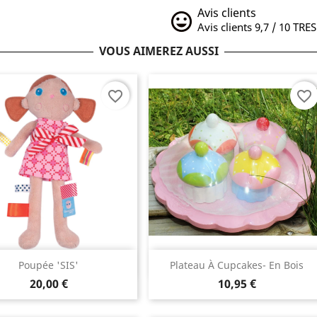
Avis clients
Avis clients 9,7 / 10 TRE
VOUS AIMEREZ AUSSI
favorite_border
favorite_border
Aperçu rapide
Aperçu rapide


Poupée 'SIS'
Plateau À Cupcakes- En Bois
20,00 €
10,95 €