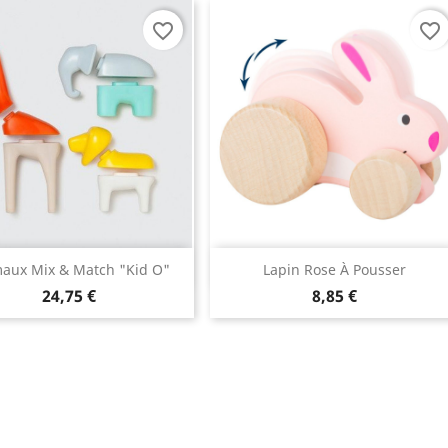
favorite_border
favorite_border
Aperçu rapide
Aperçu rapide


aux Mix & Match "Kid O"
Lapin Rose À Pousser
24,75 €
8,85 €