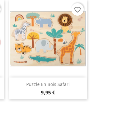
favorite_border
Aperçu rapide

Puzzle En Bois Safari
9,95 €