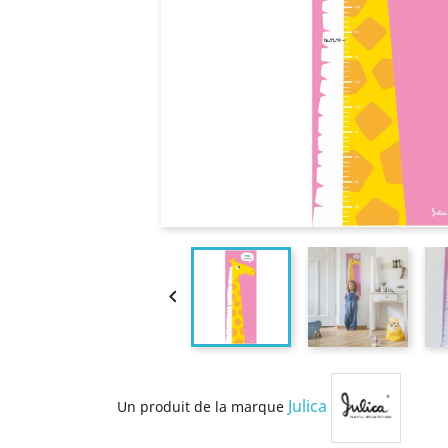

Julica
Un produit de la marque