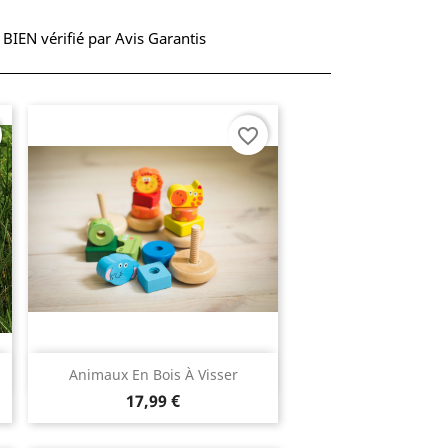
S BIEN vérifié par Avis Garantis
favorite_border
Aperçu rapide

Animaux En Bois À Visser
17,99 €