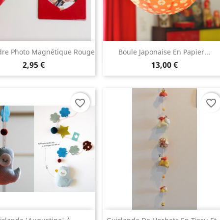
Aperçu rapide
Aperçu rapide


dre Photo Magnétique Rouge
Boule Japonaise En Papier...
2,95 €
13,00 €
favorite_border
favorite_border
Aperçu rapide
Aperçu rapide