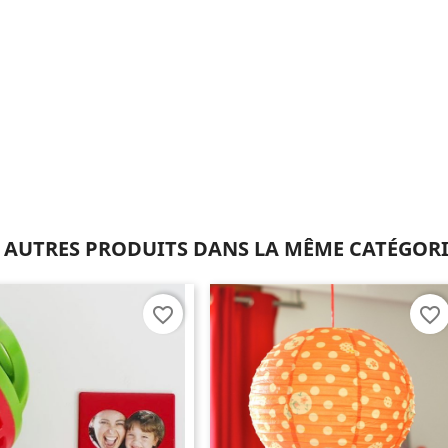
 AUTRES PRODUITS DANS LA MÊME CATÉGORI
favorite_border
favorite_border