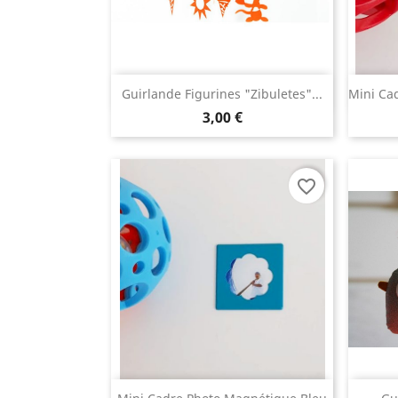
Aperçu rapide

Guirlande Figurines "Zibuletes"...
Mini Ca
3,00 €
favorite_border
Aperçu rapide