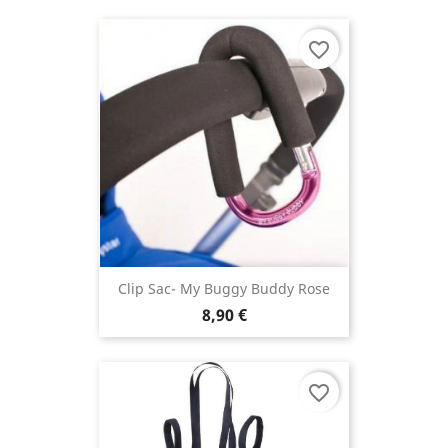
favorite_border
Clip Sac- My Buggy Buddy Rose
8,90 €
favorite_border