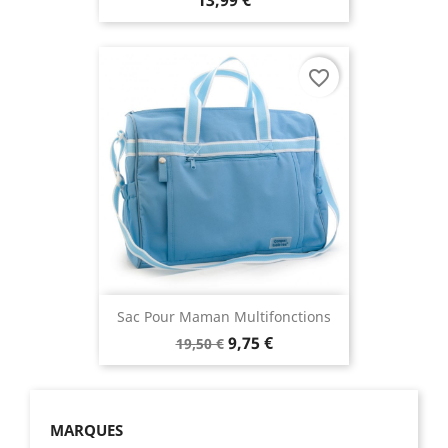
favorite_border
Sac Pour Maman Multifonctions
9,75 €
19,50 €
MARQUES