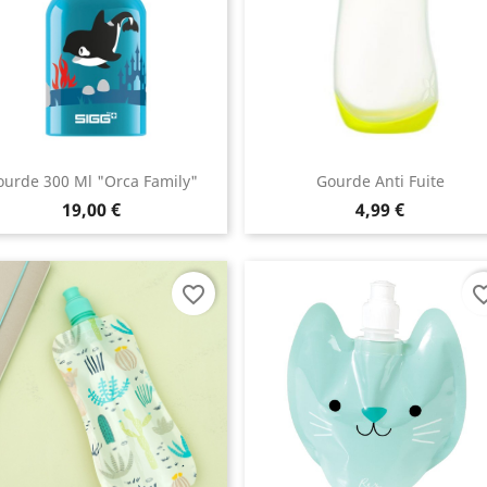
ourde 300 Ml "Orca Family"
Gourde Anti Fuite
19,00 €
4,99 €
favorite_border
favorite_