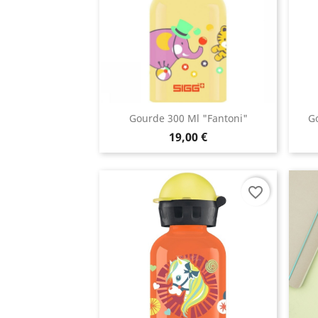
Gourde 300 Ml "Fantoni"
G
19,00 €
favorite_border