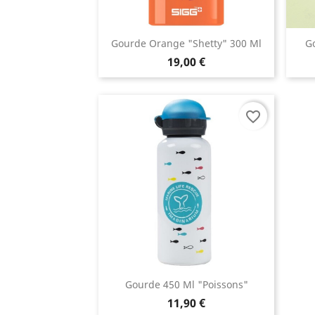
Gourde Orange "Shetty" 300 Ml
Go
19,00 €
favorite_border
Gourde 450 Ml "Poissons"
11,90 €