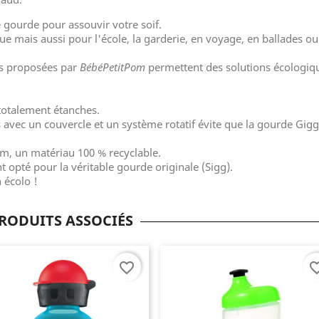
e gourde pour assouvir votre soif.
e mais aussi pour l'école, la garderie, en voyage, en ballades ou
es proposées par
BébéPetitPom
permettent des solutions écologiq
 totalement étanches.
 avec un couvercle et un système rotatif évite que la gourde Gig
m, un matériau 100 % recyclable.
 opté pour la véritable gourde originale (Sigg).
 écolo !
RODUITS ASSOCIÉS
favorite_border
favorite_