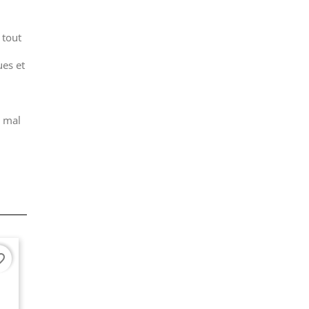
 tout
ues et
g mal
border