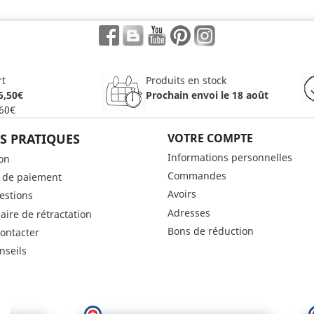
Facebook
Rss
YouTube
Pinterest
Instagram
rt
Produits en stock
6,50€
Prochain envoi le 18 août
 60€
S PRATIQUES
VOTRE COMPTE
Informations personnelles
son
Commandes
 de paiement
Avoirs
estions
Adresses
aire de rétractation
Bons de réduction
ontacter
nseils