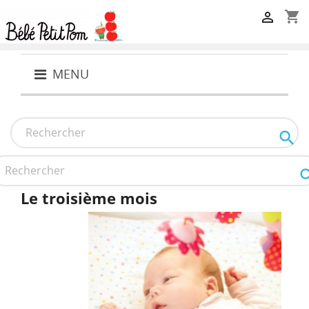
shopping_cart

MENU

Le troisième mois