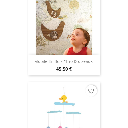
Mobile En Bois 'trio D'oiseaux'
45,50 €
favorite_border