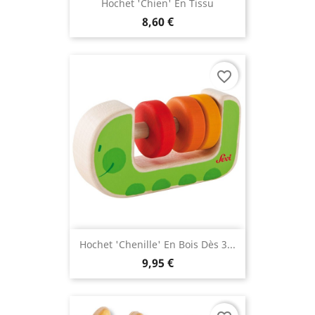
Hochet 'chien' En Tissu
8,60 €
favorite_border
Hochet 'chenille' En Bois Dès 3...
9,95 €