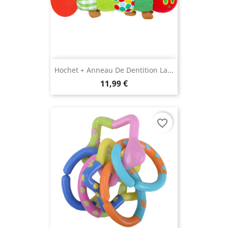
Hochet + Anneau De Dentition La...
11,99 €
favorite_border