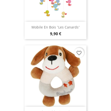
Mobile En Bois 'Les Canards'
9,90 €
favorite_border