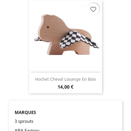
favorite_border
Hochet Cheval Losange En Bois
14,00 €
MARQUES
3 sprouts
ABA Factory