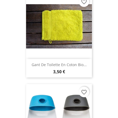
favorite_border
Gant De Toilette En Coton Bio...
3,50 €
favorite_border