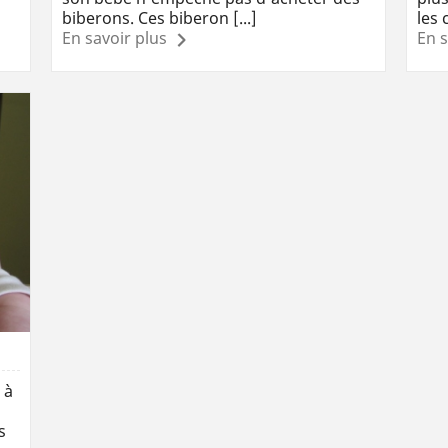
biberons. Ces biberon [...]
les 
En savoir plus
En s
 à
s