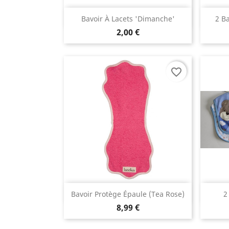
Aperçu rapide

Bavoir À Lacets 'dimanche'
2 B
2,00 €
favorite_border
Aperçu rapide

Bavoir Protège Épaule (tea Rose)
2
8,99 €