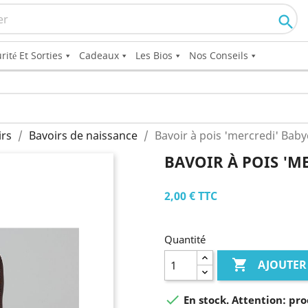

rité Et Sorties
Cadeaux
Les Bios
Nos Conseils
irs
Bavoirs de naissance
Bavoir à pois 'mercredi' Baby
BAVOIR À POIS 'M
2,00 €
TTC
Quantité

AJOUTER

En stock. Attention: pro