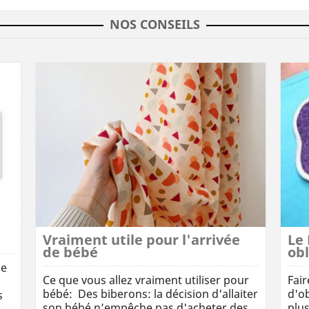
NOS CONSEILS
Vraiment utile pour l'arrivée
Le 
de bébé
obl
de
Ce que vous allez vraiment utiliser pour
Fair
bébé: Des biberons: la décision d'allaiter
d'ob
s
son bébé n’empêche pas d'acheter des
plus