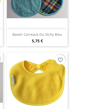
Aperçu rapide

Bavoir Carreaux Ou Vichy Bleu
5,75 €
favorite_border