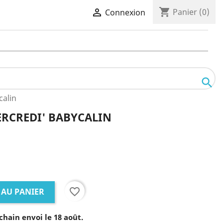
shopping_cart

Panier
(0)
Connexion

calin
ERCREDI' BABYCALIN
favorite_border
 AU PANIER
chain envoi le 18 août.