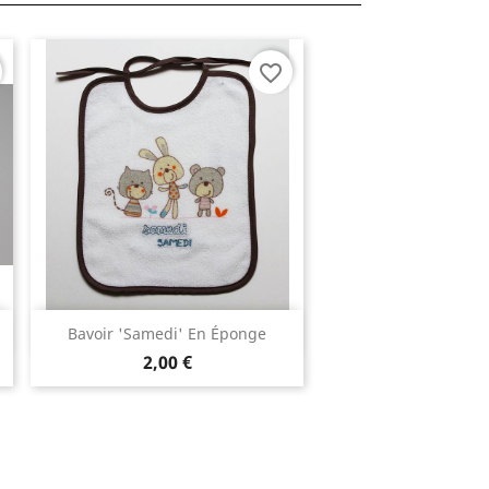
favorite_border
Aperçu rapide

Bavoir 'samedi' En Éponge
2,00 €