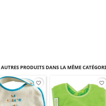
 AUTRES PRODUITS DANS LA MÊME CATÉGORI
favorite_border
favorite_border