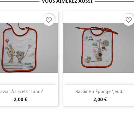
VOUS AIMEREZ AUSSI
favorite_border
favorite_border
Aperçu rapide
Aperçu rapide


avoir À Lacets 'lundi'
Bavoir En Éponge 'jeudi'
2,00 €
2,00 €