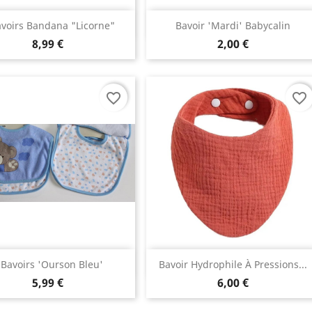
Aperçu rapide
Aperçu rapide


avoirs Bandana "Licorne"
Bavoir 'mardi' Babycalin
8,99 €
2,00 €
favorite_border
favorite_border
Aperçu rapide
Aperçu rapide


 Bavoirs 'ourson Bleu'
Bavoir Hydrophile À Pressions...
5,99 €
6,00 €