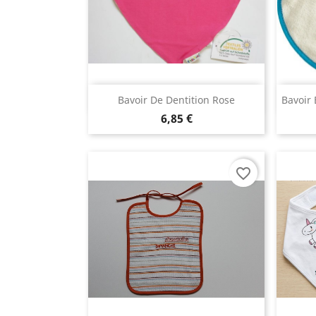
Aperçu rapide

Bavoir De Dentition Rose
Bavoir 
6,85 €
favorite_border