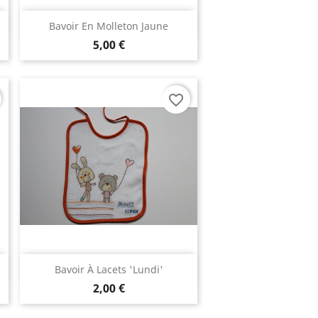
Aperçu rapide

Bavoir En Molleton Jaune
5,00 €
favorite_border
Aperçu rapide

Bavoir À Lacets 'lundi'
2,00 €