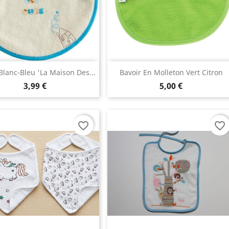
Aperçu rapide
Aperçu rapide


Blanc-Bleu 'la Maison Des...
Bavoir En Molleton Vert Citron
3,99 €
5,00 €
favorite_border
favorite_border