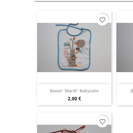
favorite_border
Aperçu rapide

Bavoir 'mardi' Babycalin
B
2,00 €
favorite_border