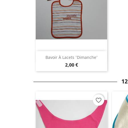
Aperçu rapide

Bavoir À Lacets 'dimanche'
2,00 €
12
favorite_border