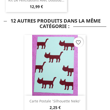
Kit De Félicitations Avec Doudou...
12,99 €
12 AUTRES PRODUITS DANS LA MÊME
CATÉGORIE :
favorite_border
Carte Postale 'Silhouette Neko'
2,25 €