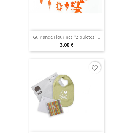
Guirlande Figurines "Zibuletes"...
3,00 €
favorite_border