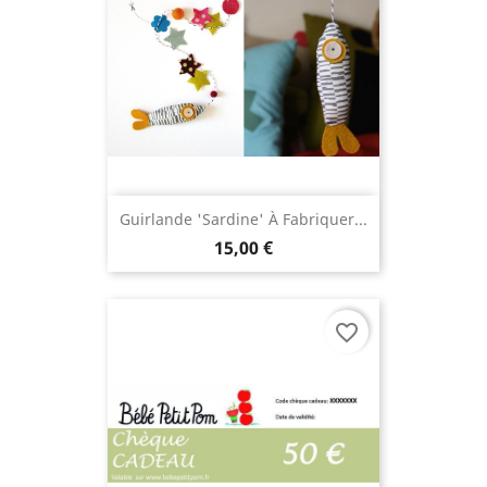
Guirlande 'Sardine' À Fabriquer...
15,00 €
favorite_border