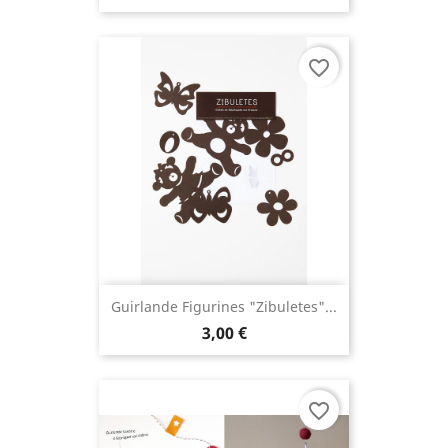
favorite_border
Guirlande Figurines "Zibuletes"...
3,00 €
favorite_border