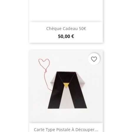
Chèque Cadeau 50€
50,00 €
favorite_border
Carte Type Postale À Découper...