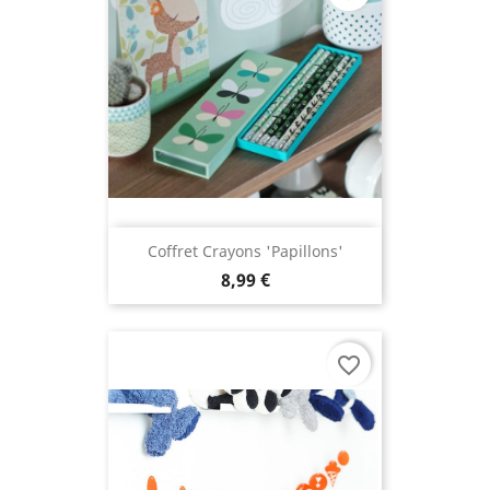
Coffret Crayons 'Papillons'
8,99 €
favorite_border