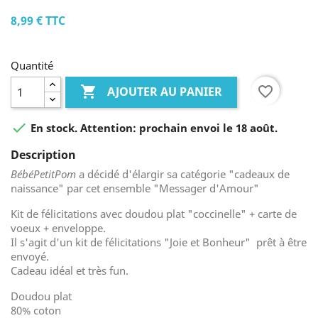
8,99 €
TTC
Quantité

favorite_border
AJOUTER AU PANIER

En stock. Attention: prochain envoi le 18 août.
Description
BébéPetitPom
a décidé d'élargir sa catégorie "cadeaux de
naissance" par cet ensemble "Messager d'Amour"
Kit de félicitations avec doudou plat "coccinelle" + carte de
voeux + enveloppe.
Il s'agit d'un kit de félicitations "Joie et Bonheur" prêt à être
envoyé.
Cadeau idéal et très fun.
Doudou plat
80% coton