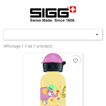

Affichage 1-7 de 7 article(s)
favorite_border