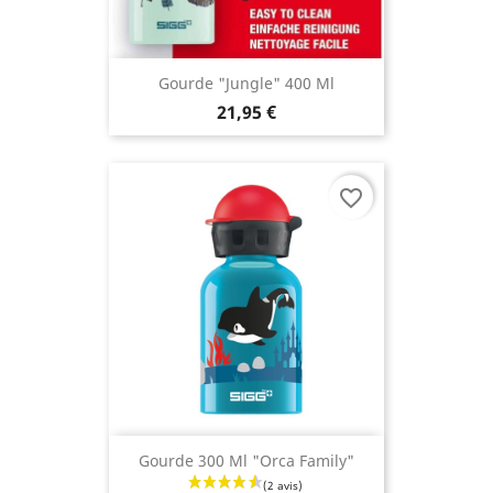
Gourde "Jungle" 400 Ml
21,95 €
favorite_border
Gourde 300 Ml "Orca Family"