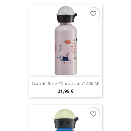
favorite_border
(1 avis
Gourde Rose "Ours, Lapin" 400 Ml
21,95 €
favorite_border