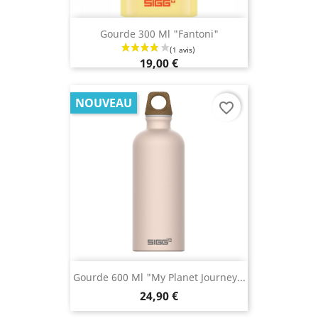
Gourde 300 Ml "Fantoni"
19,00 €
NOUVEAU
favorite_border
Gourde 600 Ml "My Planet Journey...
24,90 €