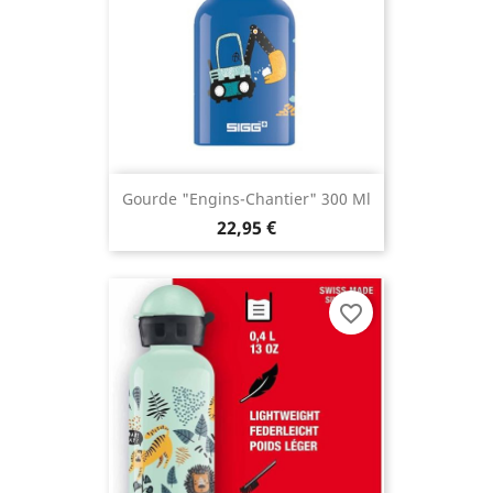
Gourde "Engins-Chantier" 300 Ml
22,95 €
favorite_border