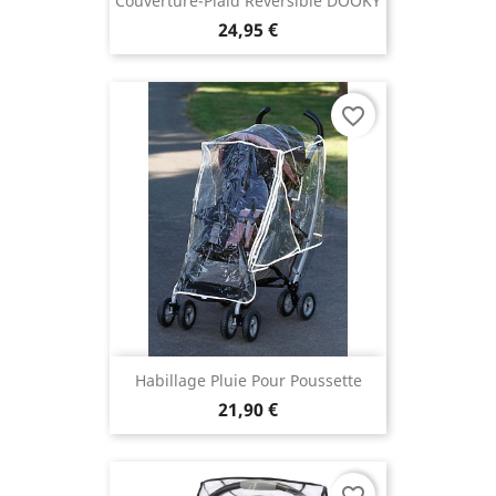
Couverture-Plaid Réversible DOOKY
24,95 €
favorite_border
Habillage Pluie Pour Poussette
21,90 €
favorite_border