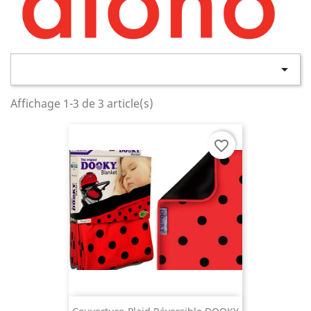

Affichage 1-3 de 3 article(s)
favorite_border